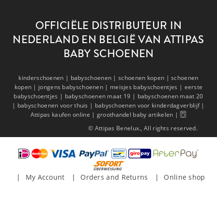
OFFICIËLE DISTRIBUTEUR IN
NEDERLAND EN BELGIË VAN ATTIPAS
BABY SCHOENEN
kinderschoenen |
babyschoenen |
schoenen kopen |
schoenen
kopen |
jongens babyschoenen |
meisjes babyschoentjes |
eerste
babyschoentjes |
babyschoenen maat 19 |
babyschoenen maat 20
|
babyschoenen voor thuis |
babyschoenen voor kinderdagverblijf |
Attipas kaufen online |
groothandel baby artikelen |
© Attipas Benelux., All rights reserved.
My Account
Orders and Returns
Online shop