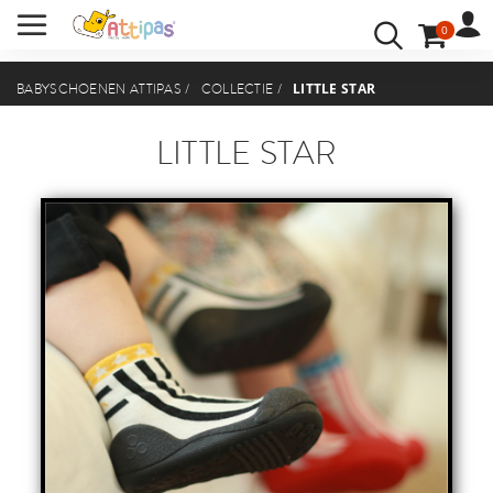
0
VACATURE
ACCOUNT
INLOGGEN
LITTLE STAR
BABYSCHOENEN ATTIPAS
/
COLLECTIE
/
UW TAAL:
LITTLE STAR