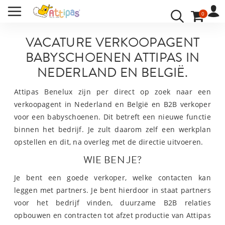
VACATURE
BABYSCHOENEN ATTIPAS
/
0
VACATURE
ACCOUNT
INLOGGEN
VACATURE VERKOOPAGENT
BABYSCHOENEN ATTIPAS IN
UW TAAL:
NEDERLAND EN BELGIË.
Attipas Benelux zijn per direct op zoek naar een
verkoopagent in Nederland en België en B2B verkoper
voor een babyschoenen. Dit betreft een nieuwe functie
binnen het bedrijf. Je zult daarom zelf een werkplan
opstellen en dit, na overleg met de directie uitvoeren.
WIE BEN JE?
Je bent een goede verkoper, welke contacten kan
leggen met partners. Je bent hierdoor in staat partners
voor het bedrijf vinden, duurzame B2B relaties
opbouwen en contracten tot afzet productie van Attipas