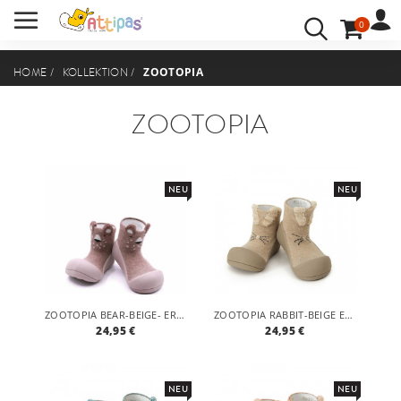
0
BENUTZERKONTO
ANMELDEN
ZOOTOPIA
HOME
/
KOLLEKTION
/
IHRE SPRACHE:
ZOOTOPIA
NEU
NEU
ZOOTOPIA BEAR-BEIGE- ERGONOMISCHE BABY LAUFLERNSCHUHE, ATMUNGSAKTIVE KINDER HAUSSCHUHE ABS SOCKEN BABYSCHUHE ANTIRUTSCH
ZOOTOPIA RABBIT-BEIGE ERGONOMISCHE BABY LAUFLERNSCHUHE, ATMUNGSAKTIVE KINDER HAUSSCHUHE ABS SOCKEN BABYSCHUHE ANTIRUTSCH
24,95 €
24,95 €
NEU
NEU