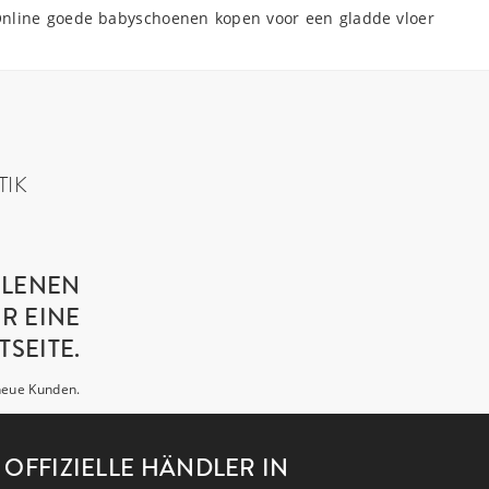
t! Online goede babyschoenen kopen voor een gladde vloer
TIK
HLENEN
R EINE
SEITE.
 neue Kunden.
OFFIZIELLE HÄNDLER IN