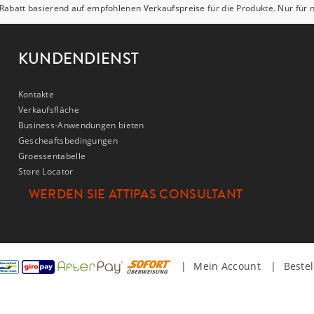
Rabatt basierend auf empfohlenen Verkaufspreise für die Produkte. Nur für
KUNDENDIENST
Kontakte
Verkaufsfläche
Business-Anwendungen bieten
Gescheaftsbedingungen
Groessentabelle
Store Locator
WERDEN SIE ATTIPAS CONSULTANT
Mein Account
Beste