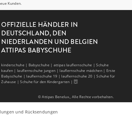
 neue Kunden.
OFFIZIELLE HÄNDLER IN
DEUTSCHLAND, DEN
NIEDERLANDEN UND BELGIEN
ATTIPAS BABYSCHUHE
kinderschuhe |
Babyschuhe |
attipas lauflernschuhe |
Schuhe
kaufen |
lauflernschuhe jungen |
lauflernschuhe mädchen |
Erste
Babyschuhe |
lauflernschuhe 19 |
lauflernschuhe 20 |
Schuhe für
Zuhause |
Schuhe für den Kindergarten |
© Attipas Benelux., Alle Rechte vorbehalten.
llungen und Rücksendungen