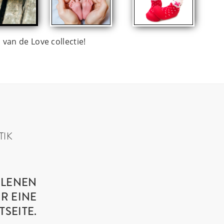
 van de Love collectie!
TIK
HLENEN
R EINE
SEITE.