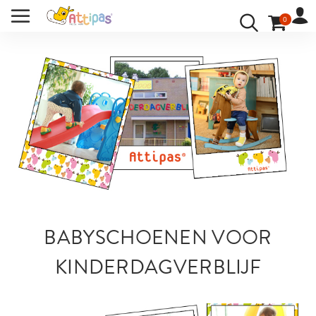
SCHUHE FUER DEN KINDERGARTEN
HOME
/
0
BENUTZERKONTO
ANMELDEN
IHRE SPRACHE:
BABYSCHOENEN VOOR
KINDERDAGVERBLIJF