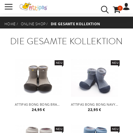
0
BENUTZERKONTO
ANMELDEN
DIE GESAMTE KOLLEKTION
HOME
/
ONLINE SHOP
/
IHRE SPRACHE:
DIE GESAMTE KOLLEKTION
NEU
NEU
ATTIPAS BONG BONG BRAUN- ERGONOMISCHE BABY LAUFLERNSCHUHE, ATMUNGSAKTIVE KINDER HAUSSCHUHE ABS SOCKEN BABYSCHUHE ANTIRUTSCH
ATTIPAS BONG BONG NAVY- ERGONOMISCHE BABY LAUFLERNSCHUHE, ATMUNGSAKTIVE KINDER HAUSSCHUHE ABS SOCKEN BABYSCHUHE ANTIRUTSCH
24,95 €
22,95 €
NEU
NEU