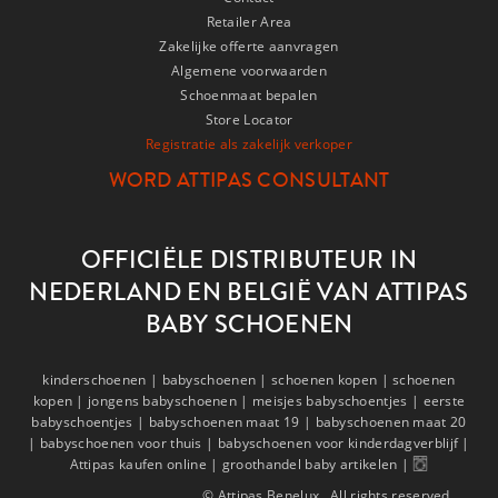
Retailer Area
Zakelijke offerte aanvragen
Algemene voorwaarden
Schoenmaat bepalen
Store Locator
Registratie als zakelijk verkoper
WORD ATTIPAS CONSULTANT
OFFICIËLE DISTRIBUTEUR IN
NEDERLAND EN BELGIË VAN ATTIPAS
BABY SCHOENEN
kinderschoenen |
babyschoenen |
schoenen kopen |
schoenen
kopen |
jongens babyschoenen |
meisjes babyschoentjes |
eerste
babyschoentjes |
babyschoenen maat 19 |
babyschoenen maat 20
|
babyschoenen voor thuis |
babyschoenen voor kinderdagverblijf |
Attipas kaufen online |
groothandel baby artikelen |
© Attipas Benelux., All rights reserved.