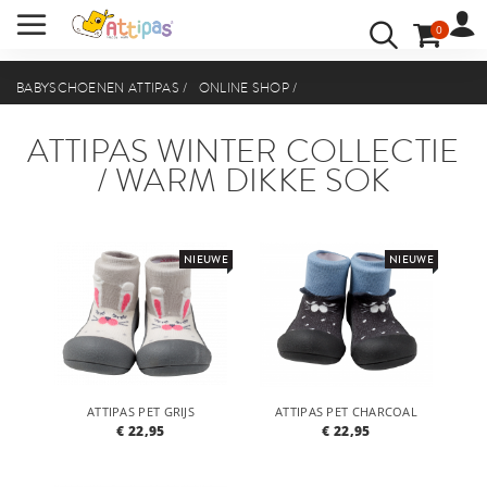
0
VACATURE
ACCOUNT
INLOGGEN
BABYSCHOENEN ATTIPAS
/
ONLINE SHOP
/
ATTIPAS WINTER COLLECTIE / WARM DIKKE SOK
UW TAAL:
ATTIPAS WINTER COLLECTIE
/ WARM DIKKE SOK
NIEUWE
NIEUWE
ATTIPAS PET GRIJS
ATTIPAS PET CHARCOAL
€ 22,95
€ 22,95