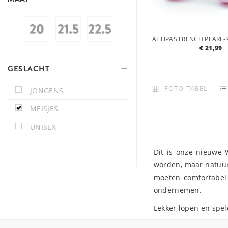
€ 21,99
GESLACHT
FOTO-TABEL
JONGENS
MEISJES
UNISEX
Dit is onze nieuwe 
worden, maar natuurl
moeten comfortabel 
ondernemen.
Lekker lopen en spel