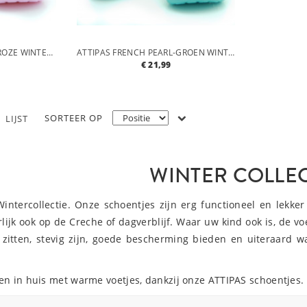
ATTIPAS FRENCH PEARL-ROZE WINTER COLLECTIE-THICK COLLECTION
ATTIPAS FRENCH PEARL-GROEN WINTER COLLECTIE-THICK COLLECTION
€ 21,99
SORTEER OP
LIJST
WINTER COLLEC
Wintercollectie. Onze schoentjes zijn erg functioneel en lekk
ijk ook op de Creche of dagverblijf. Waar uw kind ook is, de voe
zitten, stevig zijn, goede bescherming bieden en uiteraard w
en in huis met warme voetjes, dankzij onze ATTIPAS schoentjes.