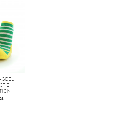
E-GEEL
CTIE-
TION
95