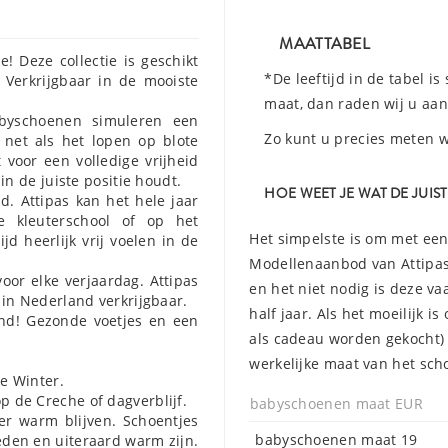
MAATTABEL
e! Deze collectie is geschikt
*De leeftijd in de tabel is
 Verkrijgbaar in de mooiste
maat, dan raden wij u aan
abyschoenen simuleren een
Zo kunt u precies meten 
t net als het lopen op blote
 voor een volledige vrijheid
in de juiste positie houdt.
HOE WEET JE WAT DE JUIS
id. Attipas kan het hele jaar
 kleuterschool of op het
Het simpelste is om met een 
jd heerlijk vrij voelen in de
Modellenaanbod van Attipas 
oor elke verjaardag. Attipas
en het niet nodig is deze va
 in Nederland verkrijgbaar.
half jaar. Als het moeilijk i
ind! Gezonde voetjes en een
als cadeau worden gekocht) 
werkelijke maat van het sch
de Winter.
p de Creche of dagverblijf.
babyschoenen maat EUR
ker warm blijven. Schoentjes
babyschoenen maat 19
eden en uiteraard warm zijn.