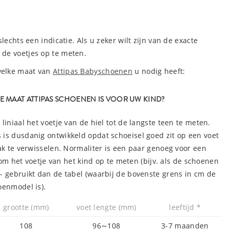
 slechts een indicatie. Als u zeker wilt zijn van de exacte
 de voetjes op te meten.
welke maat van
Attipas Babyschoenen
u nodig heeft:
TE MAAT ATTIPAS SCHOENEN IS VOOR UW KIND?
liniaal het voetje van de hiel tot de langste teen te meten.
is dusdanig ontwikkeld opdat schoeisel goed zit op een voet
ak te verwisselen. Normaliter is een paar genoeg voor een
s om het voetje van het kind op te meten (bijv. als de schoenen
- gebruikt dan de tabel (waarbij de bovenste grens in cm de
oenmodel is).
grootte (mm)
voet lengte (mm)
leeftijd *
108
96∼108
3-7
maanden