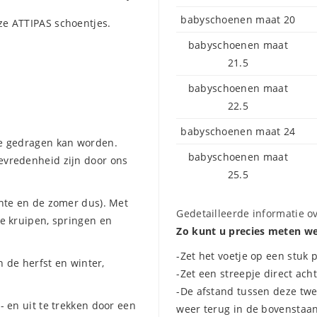
babyschoenen maat 20
ze ATTIPAS schoentjes.
babyschoenen maat
21.5
babyschoenen maat
22.5
babyschoenen maat 24
te gedragen kan worden.
babyschoenen maat
tevredenheid zijn door ons
25.5
ente en de zomer dus). Met
Gedetailleerde informatie o
te kruipen, springen en
Zo kunt u precies meten we
-Zet het voetje op een stuk 
n de herfst en winter,
-Zet een streepje direct ach
-De afstand tussen deze twe
- en uit te trekken door een
weer terug in de bovenstaa