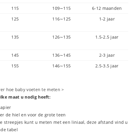
115
109∼115
6-12 maanden
125
116∼125
1-2 jaar
135
126∼135
1.5-2.5 jaar
145
136∼145
2-3 jaar
155
146∼155
2.5-3.5 jaar
ver hoe baby voeten te meten >
lke maat u nodig heeft:
papier
ter de hiel en voor de grote teen
e streepjes kunt u meten met een liniaal, deze afstand vind u
nde tabel