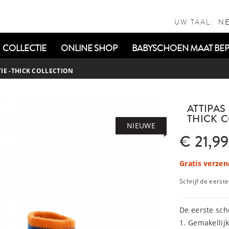
UW TAAL:
COLLECTIE
ONLINE SHOP
BABYSCHOEN MAAT BEP
IE -THICK COLLECTION
ATTIPAS
THICK 
NIEUWE
€ 21,99
Gratis verzen
Schrijf de eerst
De eerste sc
1. Gemakellij